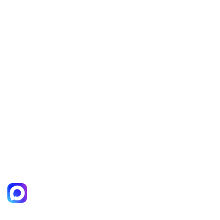
Оплата
Доставка
Оптовикам
Контакты
Контакты
+7 924 174-47-15
+7 924 177-18-85
Пн-пт
10:00–18:00
Сб
10:00–16:00
Вс
11:00–15:00